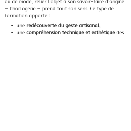
ou de mode, relier l’objet à son savoir-faire d’origine
— l’horlogerie — prend tout son sens. Ce type de
formation apporte :
une
redécouverte du geste artisanal
,
une
compréhension technique et esthétique
des
objets que l’on porte,
la possibilité d’
entretenir soi-même
ses montres,
leur redonner vie, prolonger leur durée.
De plus, pour ceux qui rêvent plus loin — d’une
carrière, d’une reconversion, ou simplement d’un
savoir enrichissant — c’est une première porte
ouverte vers le monde exigeant et fascinant de
l’horlogerie.
✨ En résumé
Si vous cherchez un cours
authentique, complet et
pratico-pratique
pour découvrir la mécanique d’une