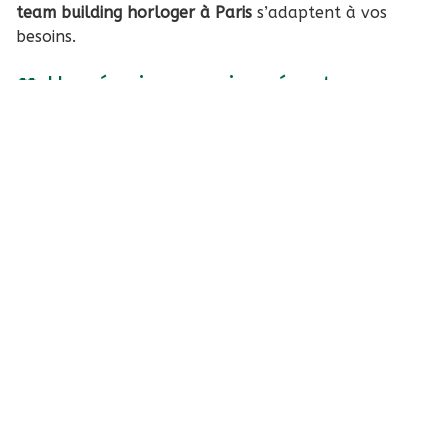
team building horloger à Paris
s’adaptent à vos
besoins.
👥 Une équipe passionnée et
expérimentée
Fondée par
Victor Bougnot
et
Jérôme Plantin
(maître
horloger issu d’une lignée familiale), La Brigade du
Temps s’entoure de
professionnels de l’horlogerie
pour assurer des ateliers accessibles, exigeants et
passionnants.
L’équipe accueille désormais des groupes jusqu’à
9
personnes
par session pour un accompagnement
optimal.